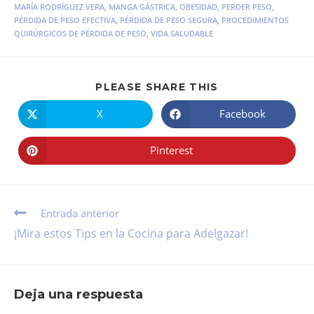
MARÍA RODRÍGUEZ VERA
,
MANGA GÁSTRICA
,
OBESIDAD
,
PERDER PESO
,
PÉRDIDA DE PESO EFECTIVA
,
PÉRDIDA DE PESO SEGURA
,
PROCEDIMIENTOS
QUIRÚRGICOS DE PÉRDIDA DE PESO
,
VIDA SALUDABLE
PLEASE SHARE THIS
X
Facebook
Pinterest
Entrada anterior
¡Mira estos Tips en la Cocina para Adelgazar!
Deja una respuesta