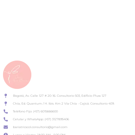
Mantén el enfoque y no te detengas
Cirugía Bariátrica y Balón Gástrico
Allurion
Bogotá, Av. Calle 127 # 20-16. Consultorio 503, Edificio Pluss 127
Chía, Ed. Quantum / H. Ibis. Km 2 Vía Chía - Cajicá. Consultorio 409.
Teléfono Fijo: (+57) 6015666600
Celular y WhatsApp: (+57) 3127895406
bariatricscol.consultorio@gmail.com
Lunes a Viertes / 8:00 AM - 5:00 PM