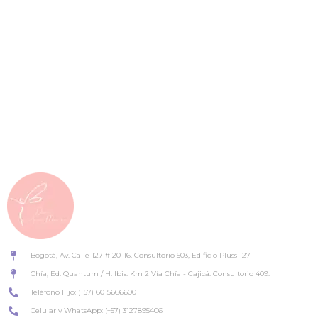
¡Sigue Adelante!
Mantén el enfoque y no te detengas
Cirugía Bariátrica y Balón Gástrico
Allurion
Bogotá, Av. Calle 127 # 20-16. Consultorio 503, Edificio Pluss 127
Chía, Ed. Quantum / H. Ibis. Km 2 Vía Chía - Cajicá. Consultorio 409.
Teléfono Fijo: (+57) 6015666600
Celular y WhatsApp: (+57) 3127895406