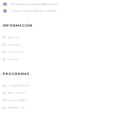
bariatricscol.consultorio@gmail.com
Lunes a Viertes / 8:00 AM - 5:00 PM
INFORMACIÓN
Sobre mí
Opiniones
Consultorios
Contacto
PROGRAMAS
Cirugía Bariátrica
Balón Allurion
Manejo Médico
Agendar Cita