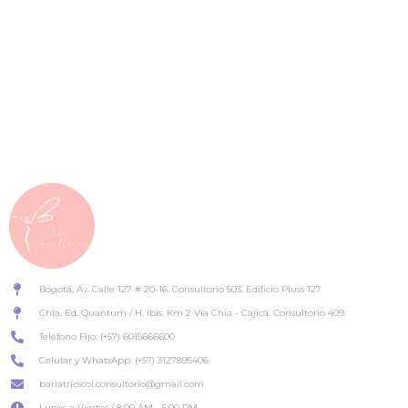
Mantén el enfoque y no te detengas
Cirugía Bariátrica y Balón Gástrico
Allurion
Bogotá, Av. Calle 127 # 20-16. Consultorio 503, Edificio Pluss 127
Chía, Ed. Quantum / H. Ibis. Km 2 Vía Chía - Cajicá. Consultorio 409.
Teléfono Fijo: (+57) 6015666600
Celular y WhatsApp: (+57) 3127895406
bariatricscol.consultorio@gmail.com
Lunes a Viertes / 8:00 AM - 5:00 PM