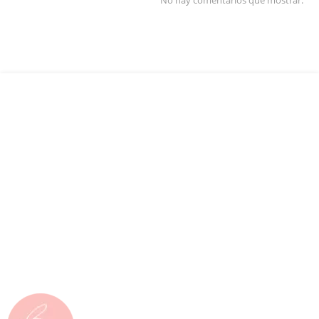
No hay comentarios que mostrar.
¡Sigue Adelante!
Mantén el enfoque y no te detengas
Cirugía Bariátrica y Balón Gástrico
Allurion