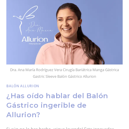
Dra. Ana María Rodríguez Vera Cirugía Bariátrica Manga Gástrica
Gastric Sleeve Balón Gástrico Allurion
BALÓN ALLURION
¿Has oído hablar del Balón
Gástrico ingerible de
Allurion?
Si aún no lo has hecho, ¡sigue leyendo! Este innovador