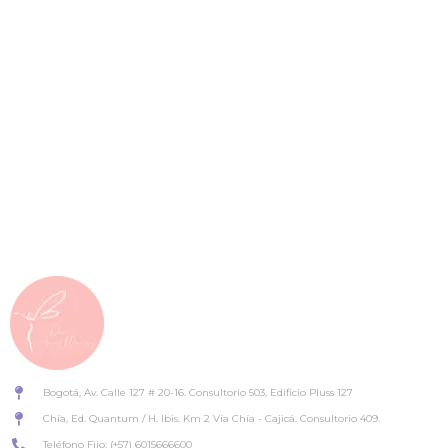
¡Sigue Adelante!
Mantén el enfoque y no te detengas
Cirugía Bariátrica y Balón Gástrico
Allurion
Bogotá, Av. Calle 127 # 20-16. Consultorio 503, Edificio Pluss 127
Chía, Ed. Quantum / H. Ibis. Km 2 Vía Chía - Cajicá. Consultorio 409.
Teléfono Fijo: (+57) 6015666600