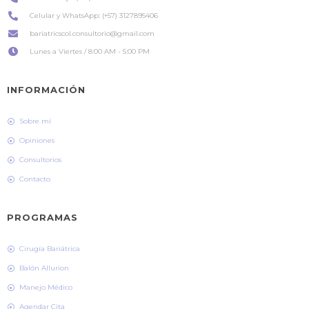
Celular y WhatsApp: (+57) 3127895406
bariatricscol.consultorio@gmail.com
Lunes a Viertes / 8:00 AM - 5:00 PM
INFORMACIÓN
Sobre mí
Opiniones
Consultorios
Contacto
PROGRAMAS
Cirugía Bariátrica
Balón Allurion
Manejo Médico
Agendar Cita