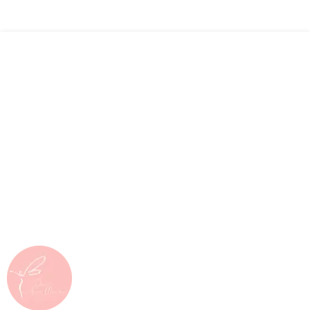
¡Sigue Adelante!
Mantén el enfoque y no te detengas
Cirugía Bariátrica y Balón Gástrico
Allurion